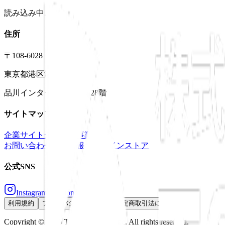
読み込み中...
住所
〒108-6028
東京都港区港南2-15-1
品川インターシティA棟28階
サイトマップ
企業サイト
企業情報
事業紹介
お問い合わせ
採用情報
オンラインストア
公式SNS
Instagram
@realonesupple
利用規約
プライバシーポリシー
特定商取引法に基づく表記
Copyright © 2025 T&S Holdings. Inc. All rights reserved.